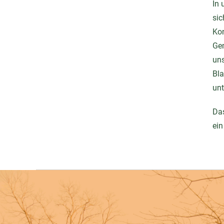
In 
sic
Kon
Ge
uns
Bla
unt
Das
ein