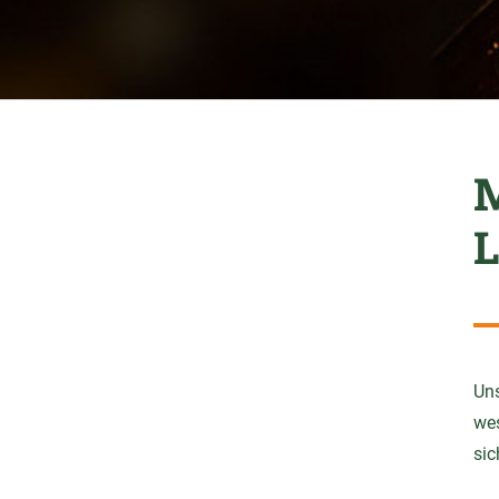
M
L
Uns
wes
sic