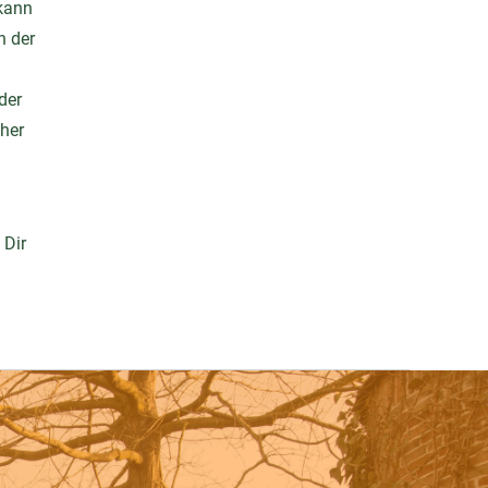
 kann
n der
der
cher
 Dir