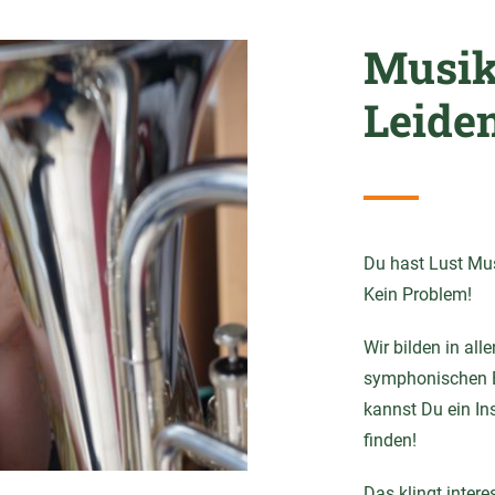
Musik
Leide
Du hast Lust Mu
Kein Problem!
Wir bilden in al
symphonischen B
kannst Du ein In
finden!
Das klingt inter